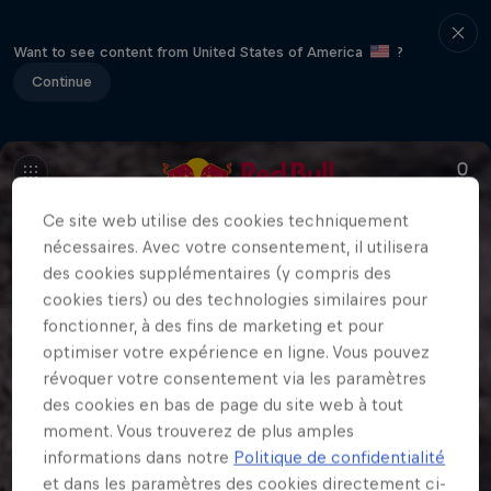
Want to see content from United States of America
?
Continue
Ce site web utilise des cookies techniquement
nécessaires. Avec votre consentement, il utilisera
des cookies supplémentaires (y compris des
cookies tiers) ou des technologies similaires pour
fonctionner, à des fins de marketing et pour
optimiser votre expérience en ligne. Vous pouvez
révoquer votre consentement via les paramètres
des cookies en bas de page du site web à tout
moment. Vous trouverez de plus amples
informations dans notre
Politique de confidentialité
et dans les paramètres des cookies directement ci-