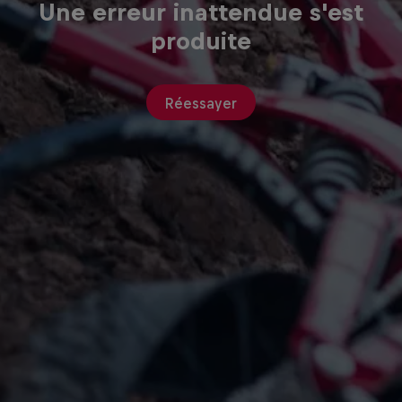
Une erreur inattendue s'est
produite
Réessayer