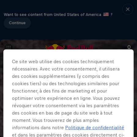
Want to see content from United States of America
?
Continue
Ce site web utilise des cookies techniquement
nécessaires. Avec votre consentement, il utilisera
des cookies supplémentaires (y compris des
cookies tiers) ou des technologies similaires pour
fonctionner, à des fins de marketing et pour
optimiser votre expérience en ligne. Vous pouvez
révoquer votre consentement via les paramètres
des cookies en bas de page du site web à tout
moment. Vous trouverez de plus amples
informations dans notre
Politique de confidentialité
et dans les paramètres des cookies directement ci-