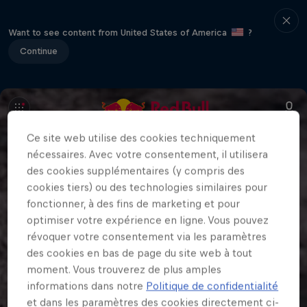
Want to see content from United States of America
?
Continue
Ce site web utilise des cookies techniquement
nécessaires. Avec votre consentement, il utilisera
des cookies supplémentaires (y compris des
cookies tiers) ou des technologies similaires pour
fonctionner, à des fins de marketing et pour
optimiser votre expérience en ligne. Vous pouvez
révoquer votre consentement via les paramètres
des cookies en bas de page du site web à tout
moment. Vous trouverez de plus amples
informations dans notre
Politique de confidentialité
et dans les paramètres des cookies directement ci-