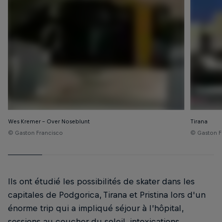
Wes Kremer – Over Noseblunt
Tirana
© Gaston Francisco
© Gaston F
Ils ont étudié les possibilités de skater dans les
capitales de Podgorica, Tirana et Pristina lors d'un
énorme trip qui a impliqué séjour à l’hôpital,
sessions au coucher du soleil, intoxications