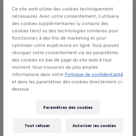
l'Albanie et la récemment baptisée Macédoine du
Ce site web utilise des cookies techniquement
Nord.
nécessaires. Avec votre consentement, il utilisera
des cookies supplémentaires (y compris des
cookies tiers) ou des technologies similaires pour
fonctionner, à des fins de marketing et pour
LE RED BULL ORIGINAL
optimiser votre expérience en ligne. Vous pouvez
Red Bull Energy Drink
révoquer votre consentement via les paramètres
des cookies en bas de page du site web à tout
moment. Vous trouverez de plus amples
En savoir plus
informations dans notre
Politique de confidentialité
et dans les paramètres des cookies directement ci-
dessous.
Paramètres des cookies
Tout refuser
Autoriser les cookies