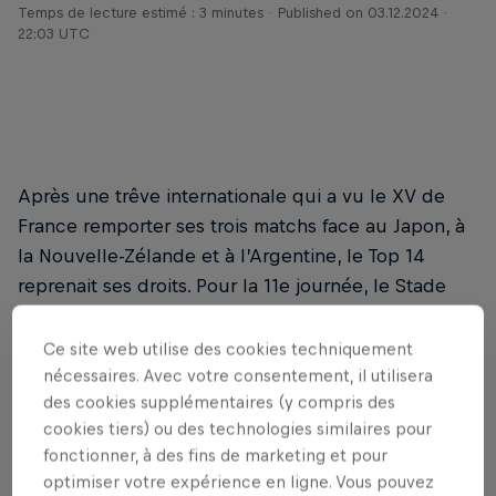
Temps de lecture estimé : 3 minutes
Published on
03.12.2024 ·
22:03 UTC
Après une trêve internationale qui a vu le XV de
France remporter ses trois matchs face au Japon, à
la Nouvelle-Zélande et à l’Argentine, le Top 14
reprenait ses droits. Pour la 11e journée, le Stade
toulousain avait rendez-vous à Créteil, sur les
terres du Racing 92.
Ce site web utilise des cookies techniquement
nécessaires. Avec votre consentement, il utilisera
des cookies supplémentaires (y compris des
cookies tiers) ou des technologies similaires pour
LE RED BULL ORIGINAL
fonctionner, à des fins de marketing et pour
Red Bull Energy Drink
optimiser votre expérience en ligne. Vous pouvez