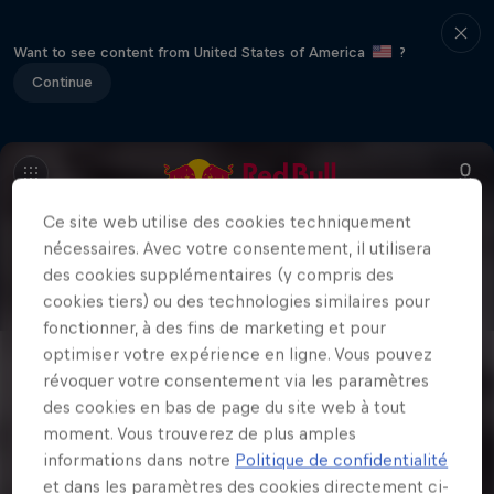
Want to see content from United States of America
?
Continue
Ce site web utilise des cookies techniquement
nécessaires. Avec votre consentement, il utilisera
des cookies supplémentaires (y compris des
cookies tiers) ou des technologies similaires pour
fonctionner, à des fins de marketing et pour
optimiser votre expérience en ligne. Vous pouvez
révoquer votre consentement via les paramètres
des cookies en bas de page du site web à tout
moment. Vous trouverez de plus amples
informations dans notre
Politique de confidentialité
et dans les paramètres des cookies directement ci-