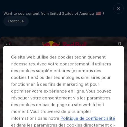
Want to see content from United States of America
?
Continue
Ce site web utilise des cookies techniquement
nécessaires. Avec votre consentement, il utilisera
des cookies supplémentaires (y compris des
cookies tiers) ou des technologies similaires pour
fonctionner, à des fins de marketing et pour
optimiser votre expérience en ligne. Vous pouvez
révoquer votre consentement via les paramètres
des cookies en bas de page du site web à tout
moment. Vous trouverez de plus amples
informations dans notre
Politique de confidentialité
et dans les paramètres des cookies directement ci-