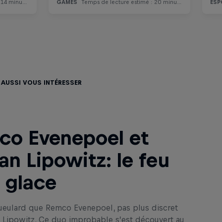
 aussi vous intéresser
co Evenepoel et
ian Lipowitz: le feu
a glace
ueulard que Remco Evenepoel, pas plus discret
n Lipowitz. Ce duo improbable s’est découvert au