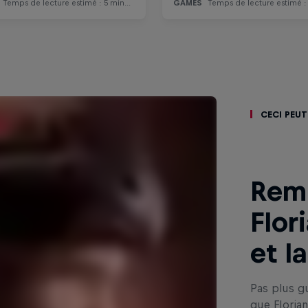
Ceci peut
Rem
Flor
et l
Pas plus g
que Floria