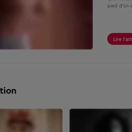
pied d’un v
Lire l'ar
tion