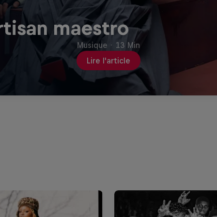
artisan maestro
Musique
·
13 Min
Lire l'article