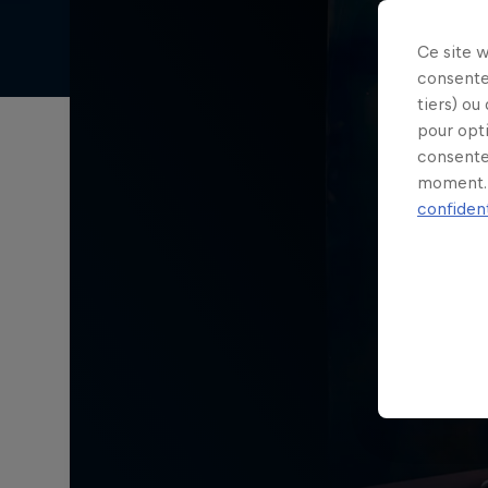
Ce site 
consente
tiers) ou
pour opt
consente
moment. 
confident