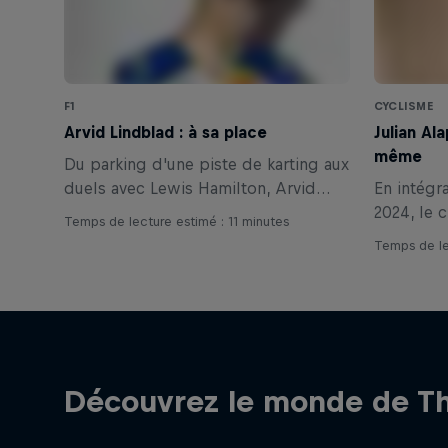
F1
CYCLISME
Arvid Lindblad : à sa place
Julian Ala
même
Du parking d'une piste de karting aux
duels avec Lewis Hamilton, Arvid
En intégr
Lindblad a transformé son rêve
2024, le 
Temps de lecture estimé : 11 minutes
d'enfant en réalité. Pour le jeune
entendait
Temps de le
pilote britannique, le plus dur ne fait
Comme il l
que commencer.
toujours.
Découvrez le monde de Th