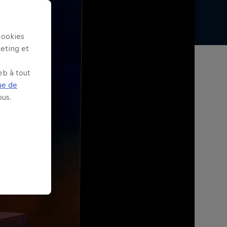
cookies
keting et
eb à tout
ue de
us.