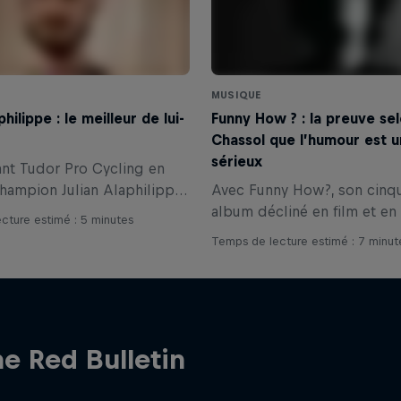
MUSIQUE
philippe : le meilleur de lui-
Funny How ? : la preuve se
Chassol que l’humour est u
sérieux
ant Tudor Pro Cycling en
champion Julian Alaphilippe
Avec Funny How?, son cinq
 tout donner, avec panache.
album décliné en film et en 
cture estimé : 5 minutes
’a toujours fait. Et le fera
Christophe Chassol transfo
Temps de lecture estimé : 7 minut
stand-up américain en musi
signe son projet le plus en
e Red Bulletin