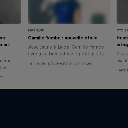
MUSIQUE
CYCLI
lon
Camille Yembe : nouvelle étoile
Heïd
n art
intég
Avec Jeune & Laide, Camille Yembe
livre un album intime du début à la
Pas u
uième
fin, imposant ainsi son récit et sa voix
avant
Temps de lecture estimé : 5 minutes
live,
dans la pop francophone.
Gaug
Temps 
rme le
incro
es
que et
d’êtr
gagé.