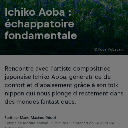
Ichiko Aoba :
échappatoire
fondamentale
© Kodai Kobayashi
Rencontre avec l’artiste compositrice
japonaise Ichiko Aoba, génératrice de
confort et d’apaisement grâce à son folk
nippon qui nous plonge directement dans
des mondes fantastiques.
Écrit par Marie-Maxime Dricot
Temps de lecture estimé : 3 minutes
Published on
14.02.2024 ·