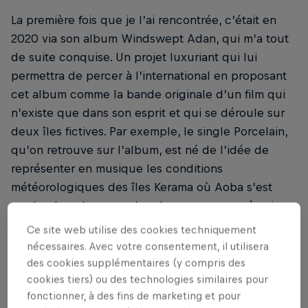
La première fois que je l’ai rencontrée, c’était en
2020 via son album Windswept Adan, qui m’a tout
de suite conquise. Un projet luxuriant qui lui
permettra de percer à l’international en proposant
cet album comme la bande originale d’un film qui
n’existe que dans son esprit et qui se déroule sur
deux îles fictives. Par exemple, le single Porcelain,
qu’on retrouve sur l’album, est né de l’idée de
représenter en musique les conditions
météorologiques des îles Kerama où Aoba s’est
rendue lors de ses recherches pour son scénario
(en collaboration avec le producteur et
Ce site web utilise des cookies techniquement
compositeur Taro Umebayashi).
nécessaires. Avec votre consentement, il utilisera
des cookies supplémentaires (y compris des
cookies tiers) ou des technologies similaires pour
fonctionner, à des fins de marketing et pour
Plus d'actualités musique :