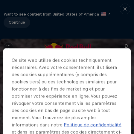
Want to see content from United States of America
?
Continue
Ce site web utilise des cookies techniquement
nécessaires. Avec votre consentement, il utilisera
des cookies supplémentaires (y compris des
cookies tiers) ou des technologies similaires pour
fonctionner, à des fins de marketing et pour
optimiser votre expérience en ligne. Vous pouvez
révoquer votre consentement via les paramètres
des cookies en bas de page du site web à tout
moment. Vous trouverez de plus amples
informations dans notre
Politique de confidentialité
et dans les paramètres des cookies directement ci-