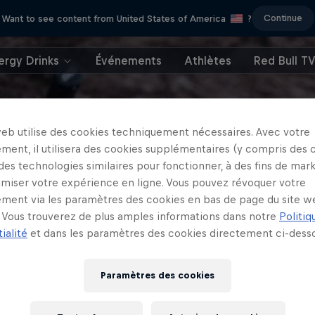
Continue
Want to see content from United States of America
?
ergy Drinks
Événements
Athlètes
Red Bull T
web utilise des cookies techniquement nécessaires. Avec votre
ment, il utilisera des cookies supplémentaires (y compris des 
 des technologies similaires pour fonctionner, à des fins de mar
imiser votre expérience en ligne. Vous pouvez révoquer votre
ment via les paramètres des cookies en bas de page du site w
Vous trouverez de plus amples informations dans notre
Politiq
ialité
et dans les paramètres des cookies directement ci-desso
Paramètres des cookies