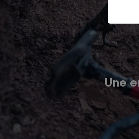
Une er