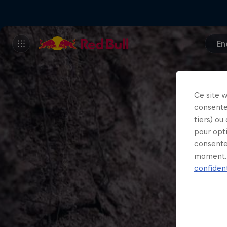
En
Ce site 
consente
tiers) ou
pour opt
consente
moment. 
confident