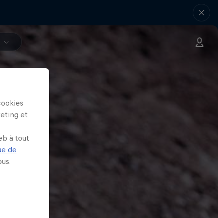
V
cookies
keting et
eb à tout
ue de
us.