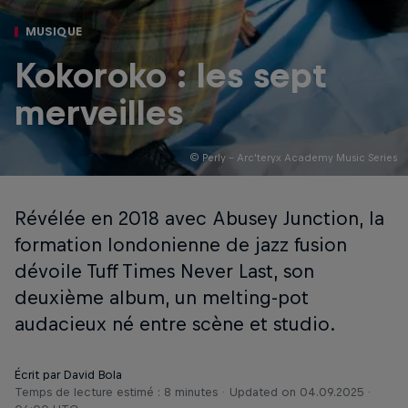
MUSIQUE
Kokoroko : les sept
merveilles
© Perly - Arc'teryx Academy Music Series
Révélée en 2018 avec Abusey Junction, la
formation londonienne de jazz fusion
dévoile Tuff Times Never Last, son
deuxième album, un melting-pot
audacieux né entre scène et studio.
Écrit par David Bola
Temps de lecture estimé : 8 minutes
Updated on
04.09.2025 ·