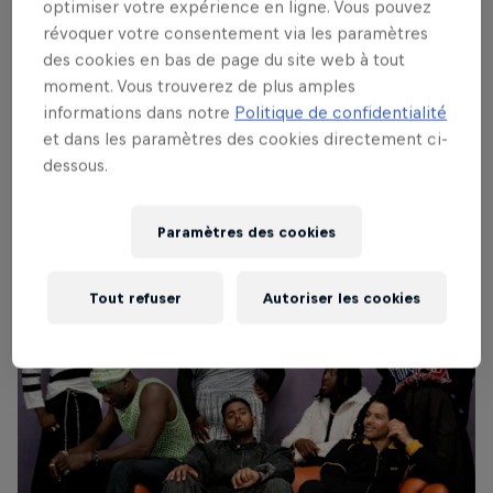
optimiser votre expérience en ligne. Vous pouvez
More Remixes (2023). Leur prochain chapitre, déjà
révoquer votre consentement via les paramètres
initié avec Get The Message, a été nourri par un
des cookies en bas de page du site web à tout
changement de taille. Pour la première fois,
moment. Vous trouverez de plus amples
Kokoroko a son propre studio. « Le fait d’avoir un
informations dans notre
Politique de confidentialité
endroit où aller tous les jours pour écrire de la
et dans les paramètres des cookies directement ci-
musique a complètement changé notre façon de
dessous.
fonctionner. C’est devenu beaucoup plus amusant,
beaucoup plus facile d’être ensemble. »
Paramètres des cookies
Tout refuser
Autoriser les cookies