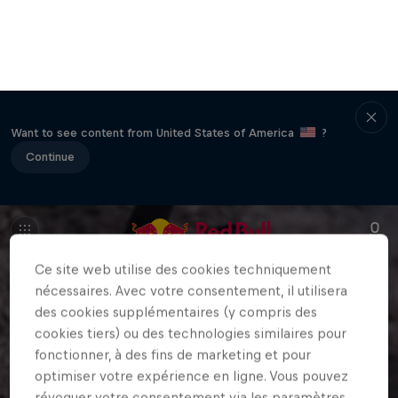
Want to see content from United States of America
?
Continue
Ce site web utilise des cookies techniquement
nécessaires. Avec votre consentement, il utilisera
des cookies supplémentaires (y compris des
cookies tiers) ou des technologies similaires pour
fonctionner, à des fins de marketing et pour
optimiser votre expérience en ligne. Vous pouvez
révoquer votre consentement via les paramètres
des cookies en bas de page du site web à tout
moment. Vous trouverez de plus amples
informations dans notre
Politique de confidentialité
et dans les paramètres des cookies directement ci-