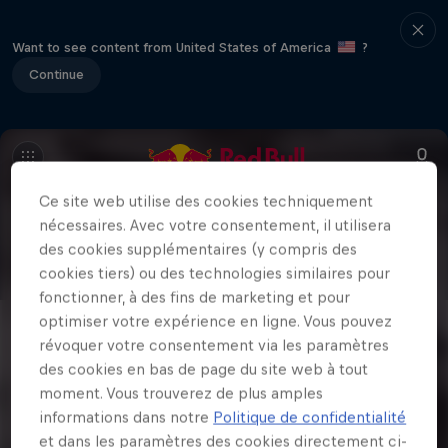
Want to see content from United States of America
?
Continue
Ce site web utilise des cookies techniquement
nécessaires. Avec votre consentement, il utilisera
des cookies supplémentaires (y compris des
cookies tiers) ou des technologies similaires pour
fonctionner, à des fins de marketing et pour
optimiser votre expérience en ligne. Vous pouvez
révoquer votre consentement via les paramètres
des cookies en bas de page du site web à tout
moment. Vous trouverez de plus amples
informations dans notre
Politique de confidentialité
et dans les paramètres des cookies directement ci-