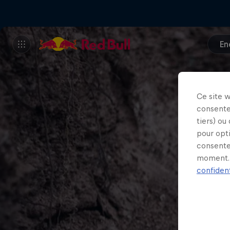
En
Ce site 
consente
tiers) ou
pour opt
consente
moment. 
confident