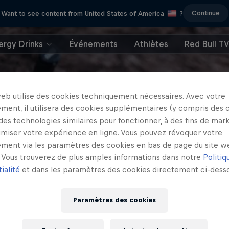
Continue
Want to see content from United States of America
?
ergy Drinks
Événements
Athlètes
Red Bull T
web utilise des cookies techniquement nécessaires. Avec votre
ment, il utilisera des cookies supplémentaires (y compris des 
 des technologies similaires pour fonctionner, à des fins de mar
imiser votre expérience en ligne. Vous pouvez révoquer votre
ment via les paramètres des cookies en bas de page du site w
Vous trouverez de plus amples informations dans notre
Politiq
ialité
et dans les paramètres des cookies directement ci-desso
Paramètres des cookies