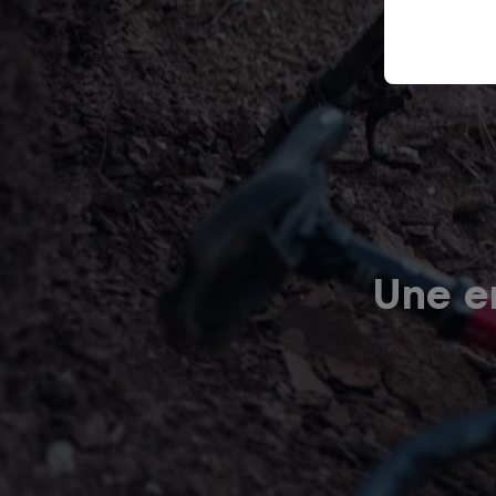
Une er