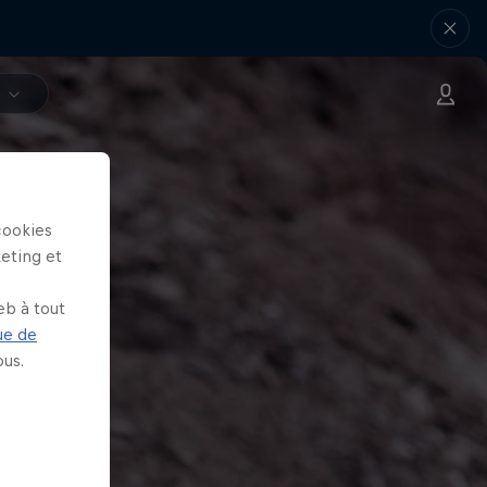
V
cookies
keting et
eb à tout
ue de
us.