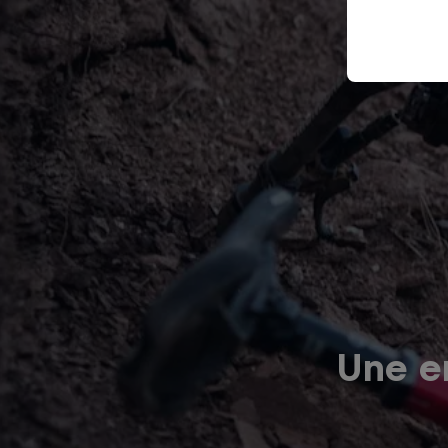
Une er