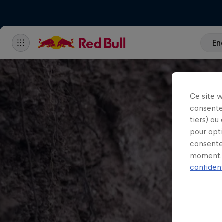
En
Ce site 
consente
tiers) ou
pour opt
consente
moment. 
confident