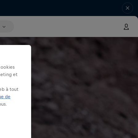
V
cookies
keting et
eb à tout
ue de
us.