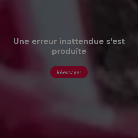
Une erreur inattendue s'est
produite
Réessayer