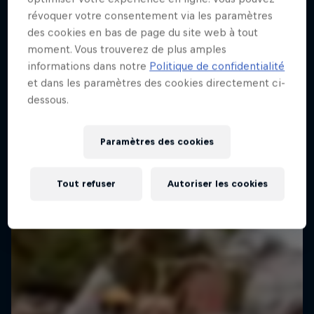
révoquer votre consentement via les paramètres
des cookies en bas de page du site web à tout
moment. Vous trouverez de plus amples
Red Bull Rampage
informations dans notre
Politique de confidentialité
8 – 10 Octobre 2026
et dans les paramètres des cookies directement ci-
dessous.
Virgin, Utah, États-Unis
BIKE
Paramètres des cookies
Billets disponibles
Tout refuser
Autoriser les cookies