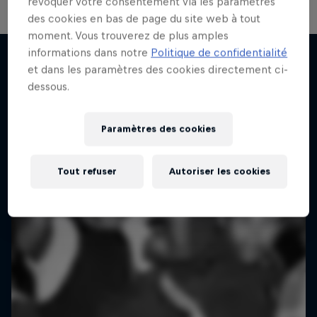
révoquer votre consentement via les paramètres
des cookies en bas de page du site web à tout
moment. Vous trouverez de plus amples
All Access : Danitsa
Le Making of Red Bull Symphonic
informations dans notre
Politique de confidentialité
et dans les paramètres des cookies directement ci-
avec Metro Boomin
De Genève à Los Angeles
dessous.
J'en veux encore !
1 Saison · 6 épisodes
Dans les coulisses avec le producteur Metro
Boomin à LA
MUSIQUE
Paramètres des cookies
MUSIQUE
Tout refuser
Autoriser les cookies