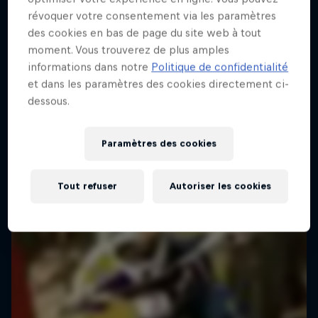
révoquer votre consentement via les paramètres
des cookies en bas de page du site web à tout
moment. Vous trouverez de plus amples
informations dans notre
Politique de confidentialité
Red Bull District Ride
et dans les paramètres des cookies directement ci-
dessous.
24 – 25 Juillet 2026
VTT
Paramètres des cookies
Voir le replay
Tout refuser
Autoriser les cookies