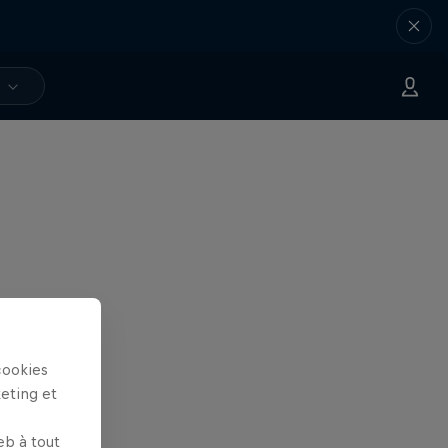
V
cookies
keting et
eb à tout