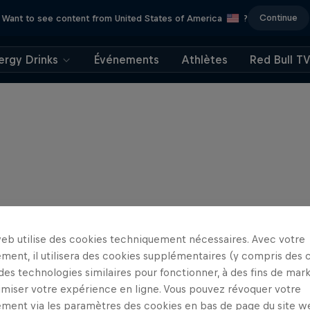
Continue
Want to see content from United States of America
?
ergy Drinks
Événements
Athlètes
Red Bull T
web utilise des cookies techniquement nécessaires. Avec votre
ment, il utilisera des cookies supplémentaires (y compris des 
 des technologies similaires pour fonctionner, à des fins de mar
imiser votre expérience en ligne. Vous pouvez révoquer votre
ment via les paramètres des cookies en bas de page du site w