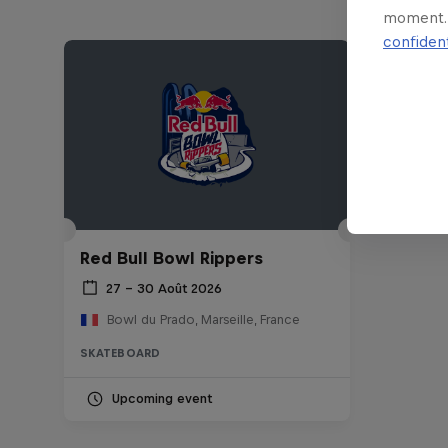
moment. 
confident
Red Bull Bowl Rippers
27 – 30 Août 2026
Bowl du Prado, Marseille, France
SKATEBOARD
Upcoming event