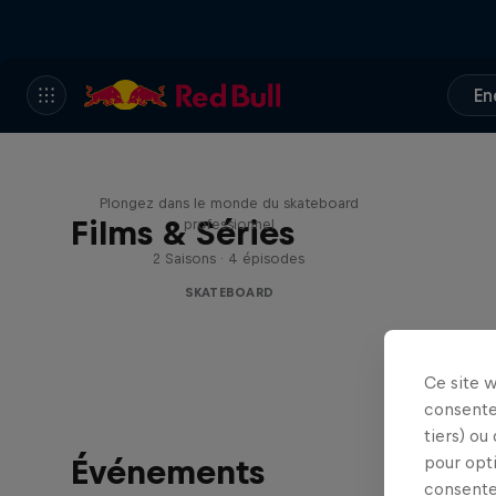
En
Pushing Forward
Plongez dans le monde du skateboard
Films & Séries
professionnel
2 Saisons · 4 épisodes
SKATEBOARD
Ce site 
consente
tiers) ou
Événements
pour opt
consente