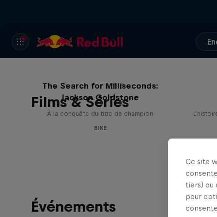
En
The Search for Milliseconds:
Jackson Goldstone
Films & Séries
À la conquête du titre de champion
L’histoi
BIKE
Ce site 
consente
tiers) ou
pour opt
Événements
consente