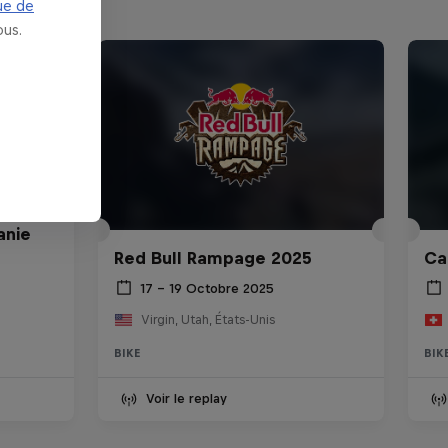
ue de
us.
anie
Red Bull Rampage 2025
Ca
17 – 19 Octobre 2025
Virgin, Utah, États-Unis
BIKE
BIK
Voir le replay