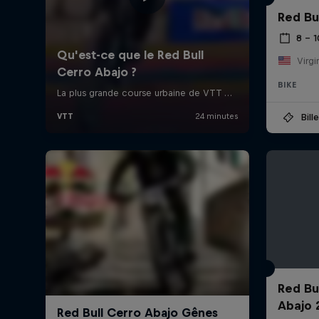
Red Bu
8 – 
Virgi
BIKE
Bill
Red Bu
Abajo 