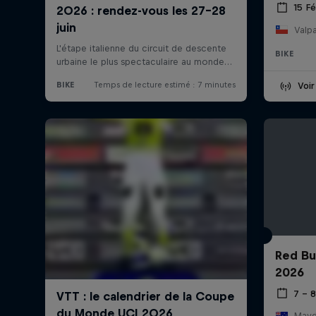
15 Fé
Valpa
BIKE
Voir
Red Bu
2026
7 – 8
Mayde