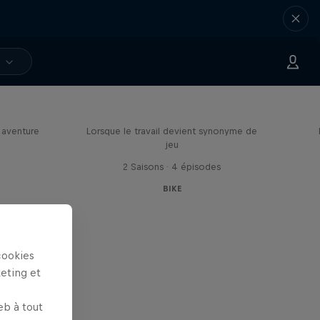
V
ides
Aaron Gwin's Off Season
e aventure
Lorsque le travail devient synonyme de
jeu
2 Saisons · 4 épisodes
BIKE
cookies
keting et
eb à tout