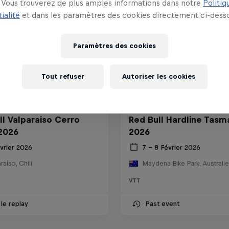
Vous trouverez de plus amples informations dans notre
Politiq
ialité
et dans les paramètres des cookies directement ci-desso
Paramètres des cookies
Tout refuser
Autoriser les cookies
ll Valparaiso Cerro
Red Bull Hardline Tasm
2026
2026
vrier 2026
7 – 8 Février 2026
raíso, Chili
Maydena Bike Park, Australie
VTT
 le replay
Past event