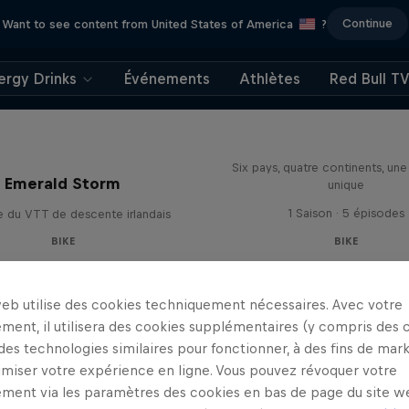
Continue
Want to see content from United States of America
?
ergy Drinks
Événements
Athlètes
Red Bull T
Rob Warner’s Wild R
Six pays, quatre continents, un
Emerald Storm
unique
1 Saison · 5 épisodes
re du VTT de descente irlandais
BIKE
BIKE
web utilise des cookies techniquement nécessaires. Avec votre
ment, il utilisera des cookies supplémentaires (y compris des 
 des technologies similaires pour fonctionner, à des fins de mar
imiser votre expérience en ligne. Vous pouvez révoquer votre
ment via les paramètres des cookies en bas de page du site w