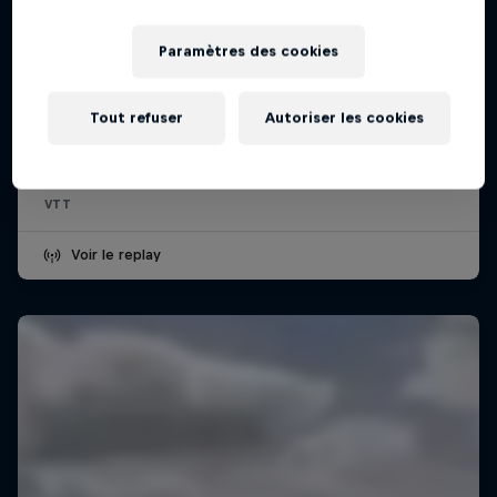
Paramètres des cookies
Tout refuser
Autoriser les cookies
Red Bull District Ride
24 – 25 Juillet 2026
VTT
Voir le replay