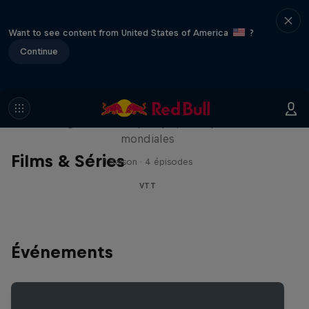
Want to see content from United States of America
?
Continue
Design & Conquer avec Matt
Jones
Une légende du slopestyle, deux premières
mondiales
Films & Séries
1 Saison · 4 épisodes
VTT
Événements