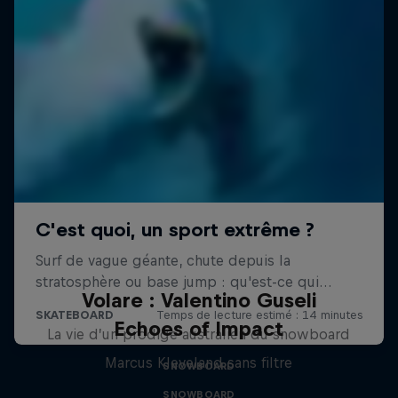
Volare : Valentino Guseli
Echoes of Impact
La vie d’un prodige australien du snowboard
Marcus Kleveland sans filtre
SNOWBOARD
SNOWBOARD