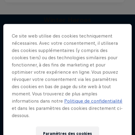
Winter Heroes
Des athlètes au sommet de leur art
Ce site web utilise des cookies techniquement
J'en veux encore !
1 Saison · 15 épisodes
nécessaires. Avec votre consentement, il utilisera
des cookies supplémentaires (y compris des
SKI
cookies tiers) ou des technologies similaires pour
fonctionner, à des fins de marketing et pour
optimiser votre expérience en ligne. Vous pouvez
révoquer votre consentement via les paramètres
des cookies en bas de page du site web à tout
moment. Vous trouverez de plus amples
informations dans notre
Politique de confidentialité
et dans les paramètres des cookies directement ci-
dessous.
Paramètres des cookies