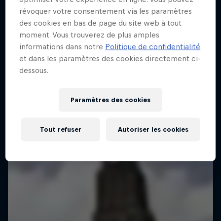
révoquer votre consentement via les paramètres
des cookies en bas de page du site web à tout
moment. Vous trouverez de plus amples
informations dans notre
Politique de confidentialité
Red Bull District Ride
et dans les paramètres des cookies directement ci-
dessous.
24 – 25 Juillet 2026
VTT
Paramètres des cookies
Voir le replay
Tout refuser
Autoriser les cookies