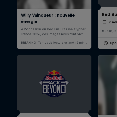
Red Bul
9 Ao
MUSIQUE
Upc