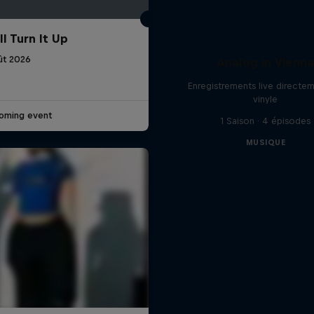
l Turn It Up
ût 2026
Analog in Vienn
Enregistrements live directem
vinyle
oming event
1 Saison · 4 épisodes
MUSIQUE