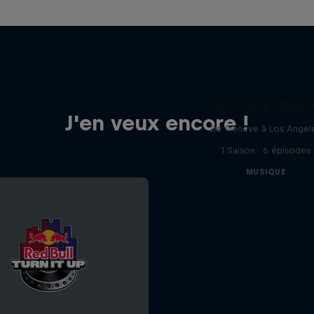
All Access : Danit
J'en veux encore !
De Genève à Los Angel
1 Saison · 6 épisodes
MUSIQUE