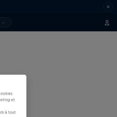
V
cookies
keting et
eb à tout