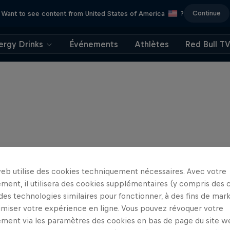
Continue
Want to see content from United States of America
?
ergy Drinks
Événements
Athlètes
Red Bull T
web utilise des cookies techniquement nécessaires. Avec votre
ment, il utilisera des cookies supplémentaires (y compris des 
 des technologies similaires pour fonctionner, à des fins de mar
imiser votre expérience en ligne. Vous pouvez révoquer votre
ment via les paramètres des cookies en bas de page du site w