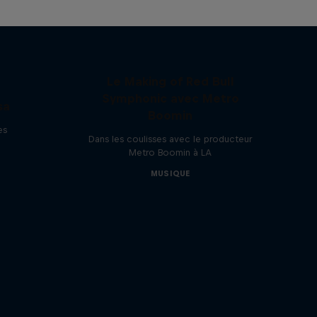
Le Making of Red Bull
Symphonic avec Metro
sa
Boomin
es
Dans les coulisses avec le producteur
Metro Boomin à LA
MUSIQUE