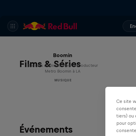
En
Le Making of Red Bull
Symphonic avec Metro
Boomin
Films & Séries
Dans les coulisses avec le producteur
Metro Boomin à LA
MUSIQUE
Ce site 
consente
tiers) ou
pour opt
Événements
consente