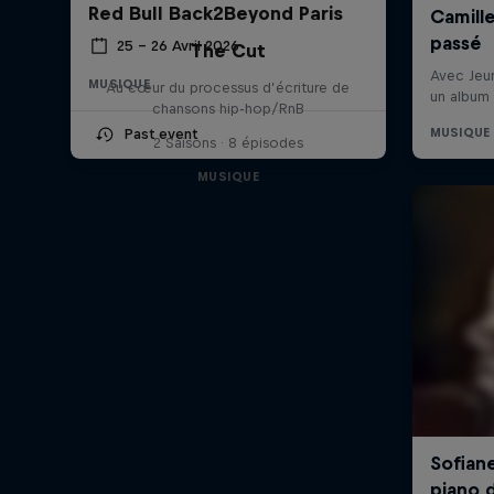
Red Bull Back2Beyond Paris
25 – 26 Avril 2026
The Cut
MUSIQUE
Au cœur du processus d’écriture de
chansons hip-hop/RnB
Past event
2 Saisons · 8 épisodes
MUSIQUE