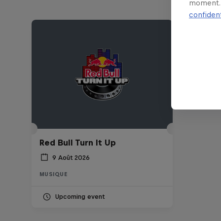
moment. 
confident
Red Bull Turn It Up
9 Août 2026
MUSIQUE
Upcoming event