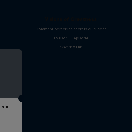
Visions of Greatness
Comment percer les secrets du succès
1 Saison · 1 épisode
SKATEBOARD
is x