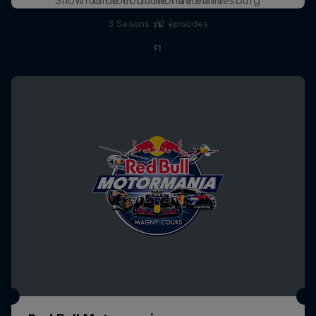
3 Saisons · 12 épisodes
F1
F1