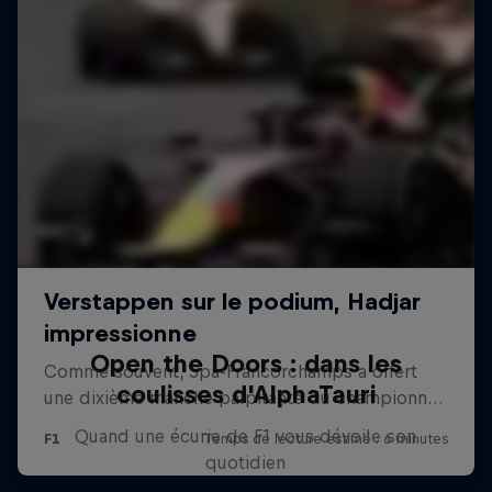
Open the Doors : dans les
coulisses d'AlphaTauri
Quand une écurie de F1 vous dévoile son
quotidien