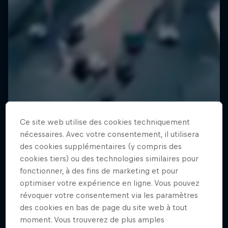
Ce site web utilise des cookies techniquement
nécessaires. Avec votre consentement, il utilisera
des cookies supplémentaires (y compris des
cookies tiers) ou des technologies similaires pour
fonctionner, à des fins de marketing et pour
optimiser votre expérience en ligne. Vous pouvez
révoquer votre consentement via les paramètres
des cookies en bas de page du site web à tout
moment. Vous trouverez de plus amples