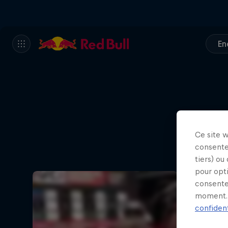
En
Ce site 
consente
tiers) ou
pour opt
consente
moment. 
confident