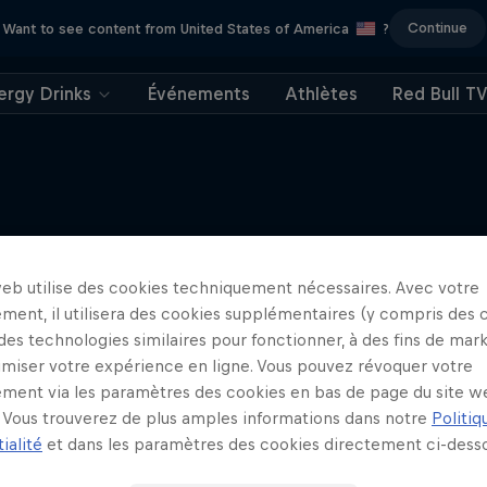
Continue
Want to see content from United States of America
?
ergy Drinks
Événements
Athlètes
Red Bull T
J'en veux encore !
web utilise des cookies techniquement nécessaires. Avec votre
ment, il utilisera des cookies supplémentaires (y compris des 
 des technologies similaires pour fonctionner, à des fins de mar
imiser votre expérience en ligne. Vous pouvez révoquer votre
ment via les paramètres des cookies en bas de page du site w
Vous trouverez de plus amples informations dans notre
Politiq
ialité
et dans les paramètres des cookies directement ci-desso