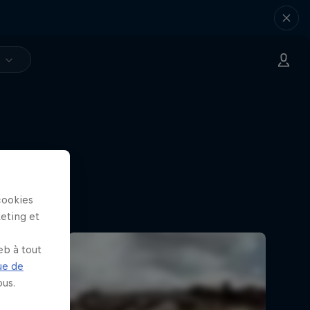
V
cookies
keting et
eb à tout
ue de
us.