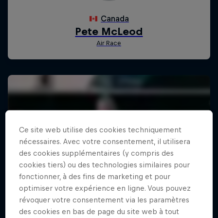
Ce site web utilise des cookies techniquement
nécessaires. Avec votre consentement, il utilisera
des cookies supplémentaires (y compris des
cookies tiers) ou des technologies similaires pour
fonctionner, à des fins de marketing et pour
optimiser votre expérience en ligne. Vous pouvez
révoquer votre consentement via les paramètres
des cookies en bas de page du site web à tout