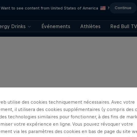
Continue
Want to see content from United States of America
?
ergy Drinks
Événements
Athlètes
Red Bull T
web utilise des cookies techniquement nécessaires. Avec votre
ment, il utilisera des cookies supplémentaires (y compris des 
 des technologies similaires pour fonctionner, à des fins de mar
imiser votre expérience en ligne. Vous pouvez révoquer votre
ment via les paramètres des cookies en bas de page du site w