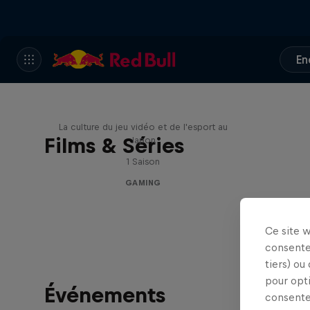
En
Playing Fields
La culture du jeu vidéo et de l'esport au
Films & Séries
Japon
1 Saison
GAMING
Ce site 
consente
tiers) ou
pour opt
Événements
consente