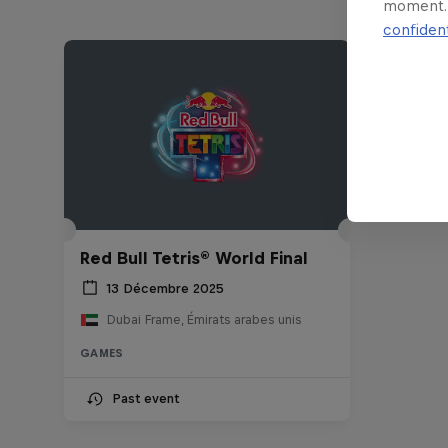
moment. 
confident
Red Bull Tetris® World Final
13 Décembre 2025
Dubai Frame, Émirats arabes unis
GAMES
Past event