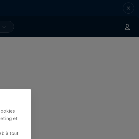
V
cookies
keting et
eb à tout