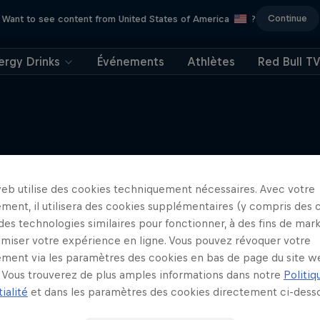
Continue
Want to see content from United States of America
?
ergy Drinks
Événements
Athlètes
Red Bull T
J'en veux encore !
web utilise des cookies techniquement nécessaires. Avec votre
ment, il utilisera des cookies supplémentaires (y compris des 
 des technologies similaires pour fonctionner, à des fins de mar
imiser votre expérience en ligne. Vous pouvez révoquer votre
ment via les paramètres des cookies en bas de page du site w
Vous trouverez de plus amples informations dans notre
Politiq
ialité
et dans les paramètres des cookies directement ci-desso