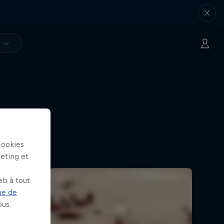
V
cookies
keting et
eb à tout
ue de
us.