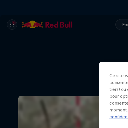
En
Ce site 
consente
tiers) ou
pour opt
consente
moment. 
confident