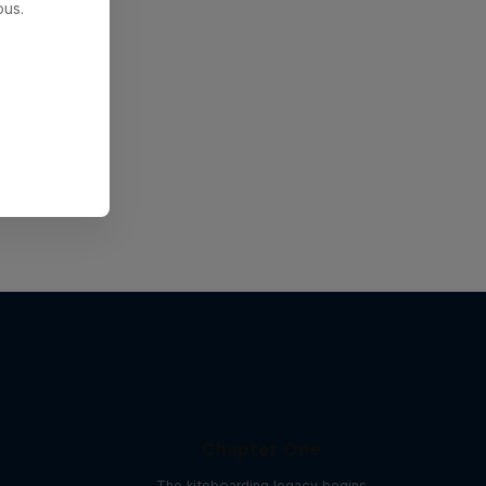
us.
Chapter One
The kiteboarding legacy begins