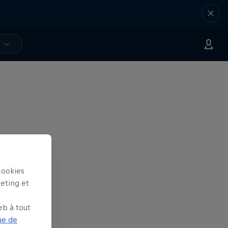
V
cookies
keting et
eb à tout
ue de