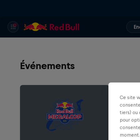
En
Événements
Ce site 
consente
tiers) ou
pour opt
consente
moment. 