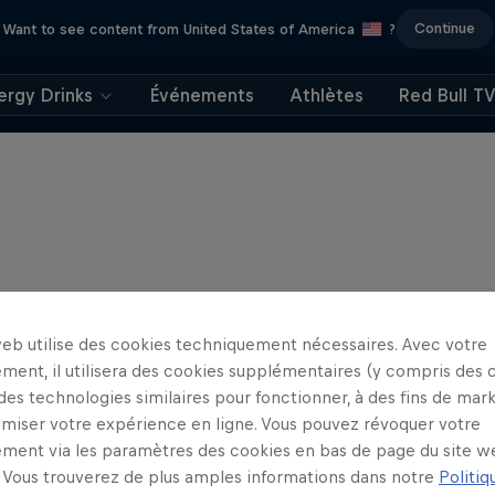
Continue
Want to see content from United States of America
?
ergy Drinks
Événements
Athlètes
Red Bull T
web utilise des cookies techniquement nécessaires. Avec votre
ment, il utilisera des cookies supplémentaires (y compris des 
 des technologies similaires pour fonctionner, à des fins de mar
imiser votre expérience en ligne. Vous pouvez révoquer votre
ment via les paramètres des cookies en bas de page du site w
Vous trouverez de plus amples informations dans notre
Politiq