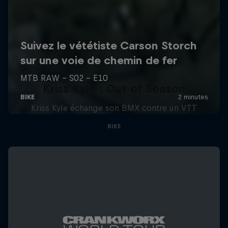
Kriss Kyle : Out of Season
Kriss Kyle échange son BMX contre un VTT
BIKE