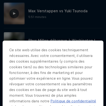
Max Verstappen vs Yuki Tsunoda
5:51 minutes
Rhys Millen débarque à Washington !
2:18 minutes
Ce site web utilise des cookies techniquement
nécessaires. Avec votre consentement, il utilisera
des cookies supplémentaires (y compris des
Voir plus
cookies tiers) ou des technologies similaires pour
fonctionner, à des fins de marketing et pour
optimiser votre expérience en ligne. Vous pouvez
révoquer votre consentement via les paramètres
des cookies en bas de page du site web à tout
J'en veux encore !
moment. Vous trouverez de plus amples
informations dans notre
Politique de confidentialité