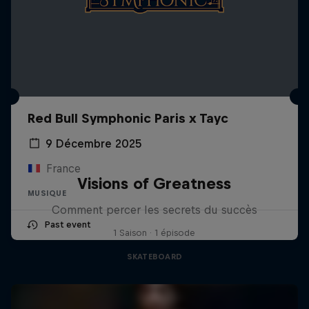
Red Bull Symphonic Paris x Tayc
9 Décembre 2025
France
Visions of Greatness
MUSIQUE
Comment percer les secrets du succès
Past event
1 Saison · 1 épisode
SKATEBOARD