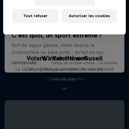
Tout refuser
Autoriser les cookies
Volare : Valentino Guseli
Winter Heroes
La vie d’un prodige australien du snowboard
Des athlètes au sommet de leur art
1 Saison · 15 épisodes
SNOWBOARD
SKI