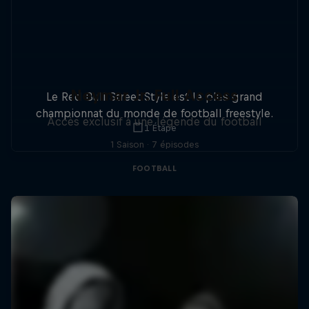
Neymar Jr. Full Access
Le Red Bull Street Style est le plus grand
championnat du monde de football freestyle.
Accès exclusif à une légende du football
1 Étape
1 Saison · 7 épisodes
FOOTBALL