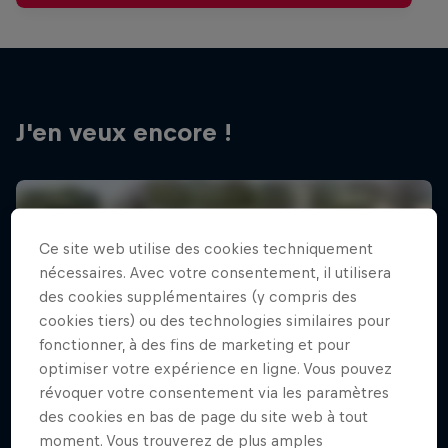
J'en veux encore !
Ce site web utilise des cookies techniquement
nécessaires. Avec votre consentement, il utilisera
des cookies supplémentaires (y compris des
cookies tiers) ou des technologies similaires pour
fonctionner, à des fins de marketing et pour
optimiser votre expérience en ligne. Vous pouvez
révoquer votre consentement via les paramètres
des cookies en bas de page du site web à tout
moment. Vous trouverez de plus amples