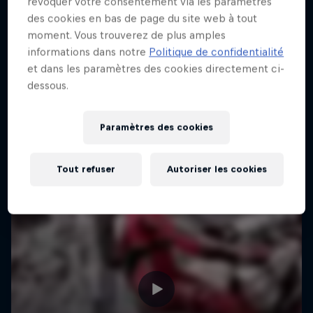
révoquer votre consentement via les paramètres
Le Touquet, France
des cookies en bas de page du site web à tout
moment. Vous trouverez de plus amples
MOTOCROSS
informations dans notre
Politique de confidentialité
et dans les paramètres des cookies directement ci-
Voir le replay
dessous.
Paramètres des cookies
Tout refuser
Autoriser les cookies