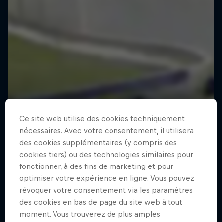
Ce site web utilise des cookies techniquement
nécessaires. Avec votre consentement, il utilisera
des cookies supplémentaires (y compris des
cookies tiers) ou des technologies similaires pour
fonctionner, à des fins de marketing et pour
optimiser votre expérience en ligne. Vous pouvez
révoquer votre consentement via les paramètres
des cookies en bas de page du site web à tout
moment. Vous trouverez de plus amples