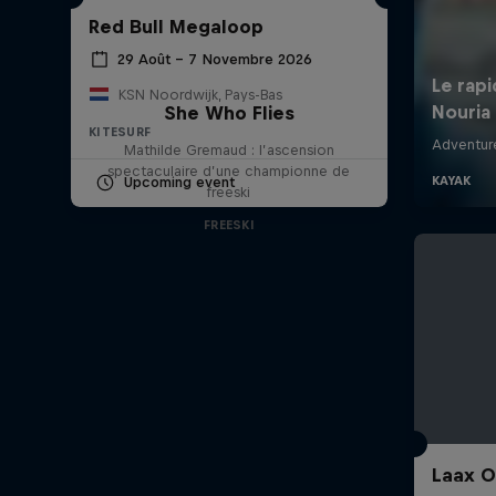
Red Bull Megaloop
29 Août – 7 Novembre 2026
KSN Noordwijk, Pays-Bas
She Who Flies
KITESURF
Mathilde Gremaud : l’ascension
spectaculaire d’une championne de
Upcoming event
freeski
FREESKI
Laax 