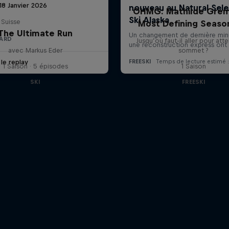
18 Janvier 2026
OHMG: Mathilde Grem
 Suisse
Most Defining Seaso
The Ultimate Run
ARD
Jusqu’où faut-il aller pour atte
avec Markus Eder
sommet ?
 le replay
1 Saison · 5 épisodes
1 Saison
SKI
FREESKI