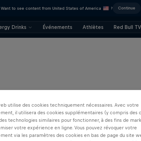
Continue
Want to see content from United States of America
?
ergy Drinks
Événements
Athlètes
Red Bull T
web utilise des cookies techniquement nécessaires. Avec votre
ment, il utilisera des cookies supplémentaires (y compris des 
 des technologies similaires pour fonctionner, à des fins de mar
imiser votre expérience en ligne. Vous pouvez révoquer votre
ment via les paramètres des cookies en bas de page du site w