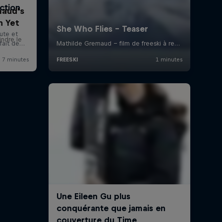
aud's
n Yet
indre le