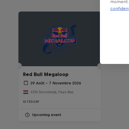
moment. 
confident
Red Bull Megaloop
29 Août – 7 Novembre 2026
KSN Noordwijk, Pays-Bas
KITESURF
Upcoming event