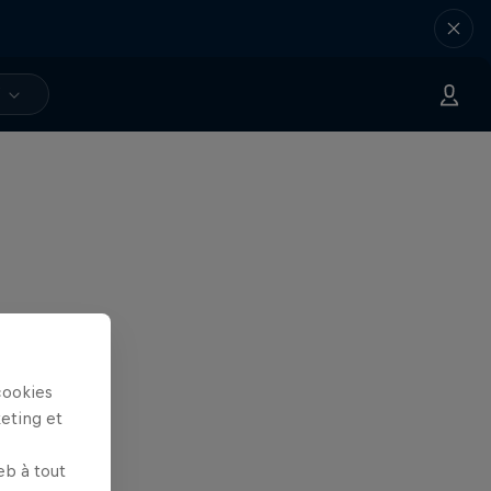
V
cookies
keting et
eb à tout