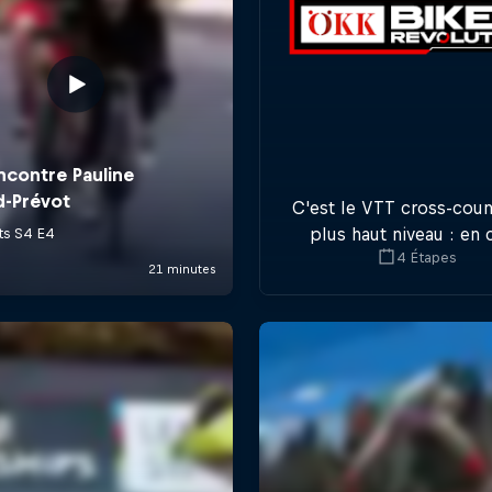
C'est le VTT cross-coun
plus haut niveau : en 
4 Étapes
étapes à travers la Suis
groupe d'athlètes
internationaux se disput
titre de champion du 