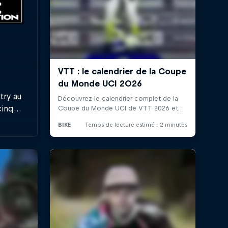
try au
cinq
se, un
era le
monde.