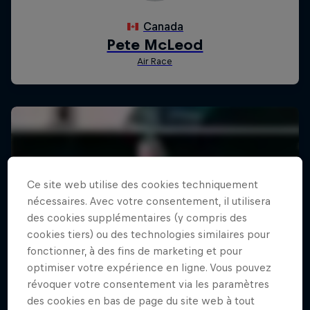
Ce site web utilise des cookies techniquement
nécessaires. Avec votre consentement, il utilisera
des cookies supplémentaires (y compris des
cookies tiers) ou des technologies similaires pour
fonctionner, à des fins de marketing et pour
optimiser votre expérience en ligne. Vous pouvez
révoquer votre consentement via les paramètres
des cookies en bas de page du site web à tout