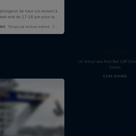
444 Days
Un retour aux Red Bull Cliff Div
Series
CLIFF DIVING