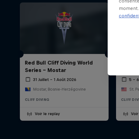
consente
moment. 
confident
Red Bull Cliff Diving World
Red Bul
Series - Mostar
Series
31 Juillet – 1 Août 2026
5 – 6
Mostar, Bosnie-Herzégovine
St. P
CLIFF DIVING
CLIFF DI
Voir le replay
Voir