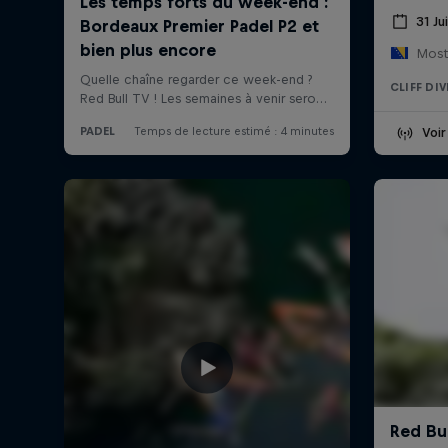
31 Ju
Most
CLIFF DI
Voir