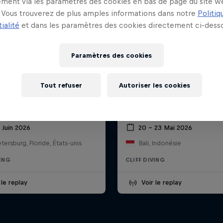
ment via les paramètres des cookies en bas de page du site w
Vous trouverez de plus amples informations dans notre
Politiq
ialité
et dans les paramètres des cookies directement ci-desso
Paramètres des cookies
Tout refuser
Autoriser les cookies
l Cliff Diving World
Red Bull Cliff Diving Wo
 - St. Petersburg
Series – Bali
 Juin 2026
20 – 23 Mai 2026
etersburg, Floride, États-unis
Bali, Indonésie
VING
CLIFF DIVING
 le replay
Voir le replay