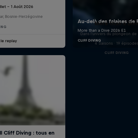
illet – 1 Août 2026
ar, Bosnie-Herzégovine
More than a Div
VING
Dans l'univers du plongeon de 
 le replay
4 Saisons · 19 épisode
CLIFF DIVING