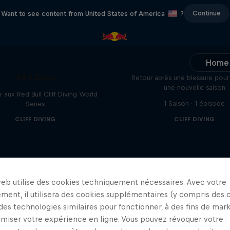
Continue
Want to see content from United States of America
?
Persistence: The Cons
Popovici Story
Home
444 Days
Retour après une blessure pour 
une nouvelle saison
r aux Red Bull Cliff Diving World
1 Saison · 1 épisode
Series
CLIFF DIVING
CLIFF DIVING
web utilise des cookies techniquement nécessaires. Avec votre
ment, il utilisera des cookies supplémentaires (y compris des 
 des technologies similaires pour fonctionner, à des fins de mar
imiser votre expérience en ligne. Vous pouvez révoquer votre