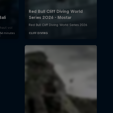
e
haut vol
s