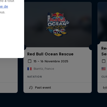
eb à tout
ue de
us.
rld
Re
Red Bull Ocean Rescue
Se
15 – 16 Novembre 2025
Biarritz, France
NATATION
CLI
Past event