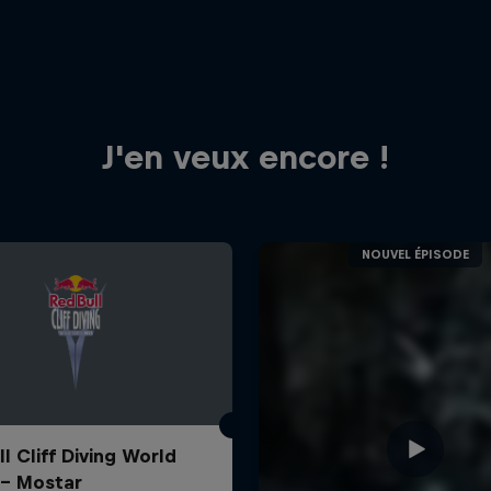
J'en veux encore !
l Cliff Diving World
 - Mostar