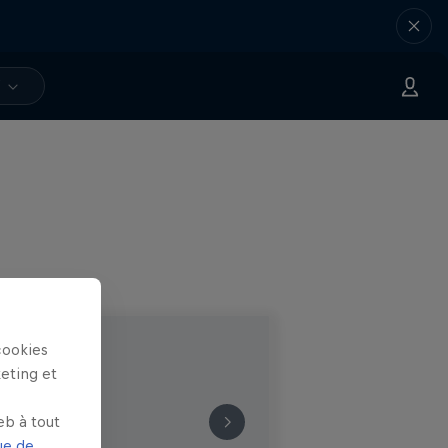
V
cookies
keting et
eb à tout
ue de