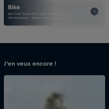
Bike
Vélo Tout Terrain (VTT), BMX, Dirt, Trial ou encore
vélo électrique… Suivez toute l'actualité du …
J'en veux encore !