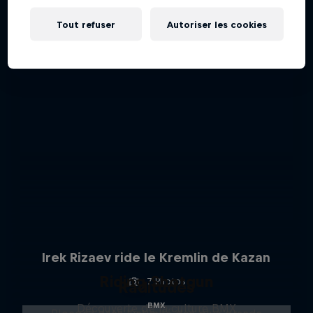
Tout refuser
Autoriser les cookies
Irek Rizaev ride le Kremlin de Kazan
Riding Shotgun
7 Photos
Raditudes
BMX
Découverte de la culture BMX