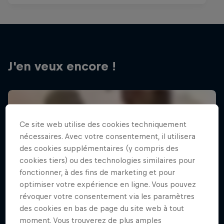
J'en veux encore !
Ce site web utilise des cookies techniquement
nécessaires. Avec votre consentement, il utilisera
des cookies supplémentaires (y compris des
cookies tiers) ou des technologies similaires pour
fonctionner, à des fins de marketing et pour
optimiser votre expérience en ligne. Vous pouvez
révoquer votre consentement via les paramètres
des cookies en bas de page du site web à tout
moment. Vous trouverez de plus amples