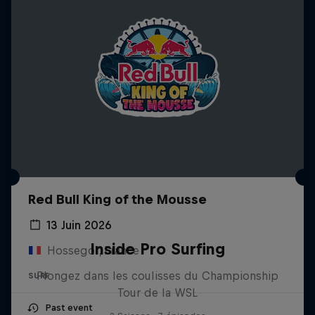
Red Bull King of the Mousse
13 Juin 2026
Inside Pro Surfing
Hossegor, France
Plongez dans les coulisses du Championship
SURF
Tour de la WSL
Past event