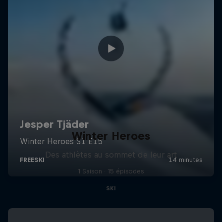
Winter Heroes
Des athlètes au sommet de leur art
1 Saison · 15 épisodes
SKI