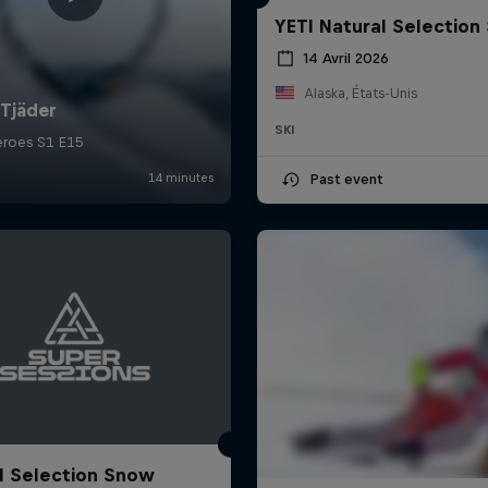
YETI Natural Selection 
14 Avril 2026
Alaska, États-Unis
SKI
Past event
l Selection Snow