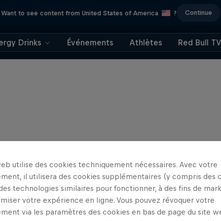
Continue
Want to see content from United States of America
?
ergy Drinks
Événements
Athlètes
Red Bull T
web utilise des cookies techniquement nécessaires. Avec votre
ment, il utilisera des cookies supplémentaires (y compris des 
 des technologies similaires pour fonctionner, à des fins de mar
imiser votre expérience en ligne. Vous pouvez révoquer votre
ment via les paramètres des cookies en bas de page du site w