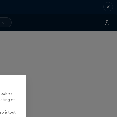
V
cookies
keting et
eb à tout