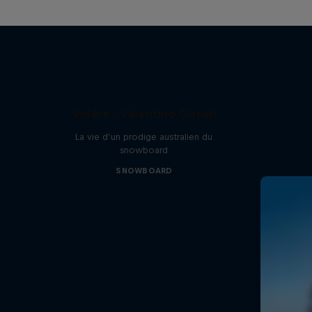
Volare : Valentino Guseli
La vie d’un prodige australien du
snowboard
SNOWBOARD