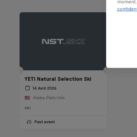
moment. 
confident
YETI Natural Selection Ski
14 Avril 2026
Alaska, États-Unis
SKI
Past event